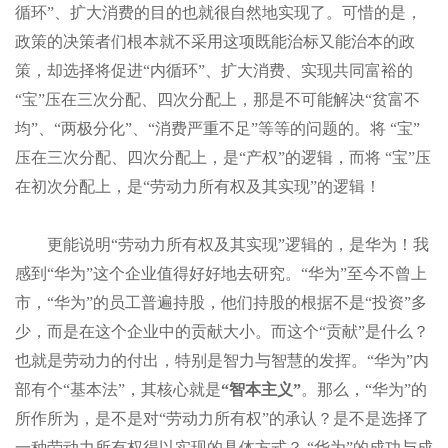
循环”、扩大消费的目的也就很自然地实现了。可惜的是，
政策的决策者们根本就不采用这项既能治标又能治本的政
策，却选择将促进“内循环”、扩大消费、实现共同富裕的
“宝”压在三次分配、四次分配上，那是不可能解决“贫富不
均”、“两极分化”、“消费严重不足”等等的问题的。将 “宝”
压在三次分配、四次分配上，是“产权”的逻辑，而将 “宝”压
在初次分配上，是“劳动力所有权及其实现”的逻辑！
更能说明
“
劳动力所有权及其实现”
逻辑的，是华为！
我
感到
“华为”这个企业值得好好地去研究。“华为”至今不曾上
市，“华为”的员工普遍持股，他们持股的根据不是“投资”多
少，而是在这个企业中的贡献大小。而这个“贡献”是什么？
也就是劳动力的付出，特别是智力与智慧的发挥。“华为”内
部有个“基本法”，其核心就是
“智本主义”
。那么，“华为”的
所作所为，是不是对“劳动力所有权”的承认？是不是选择了
一种劳动力所有权得以实现的具体方式？
“华为”的成功与成